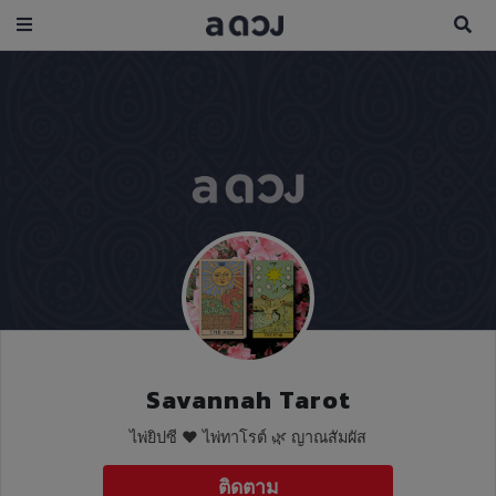
Savannah Tarot
ไพ่ยิปซี ♥️ ไพ่ทาโรต์ 🌿 ญาณสัมผัส
ติดตาม