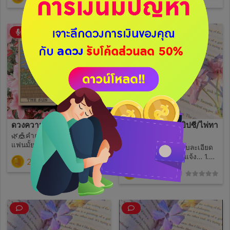
คำถาม 1 คำถาม ตอบละเอียด
คิดยังไงกับเรา? **ถามเพิ่มได้ 1
คำถาม
ดวงความรักของคนโสด!!
หาคำตอบด้วยไพ่ยิปซี/ไพ่ทา
🌿🎪คำถามคนโสด - เราจะมี
โรต์ 5 คำถาม
แฟนมั้ย? - ลักษณะ/นิสัยแฟนใน
คำถาม 5 คำถาม ตอบละเอียด
อนาคตจะเป็นไง? - จะได้เจอกัน
สามารถดูหน้าไพ่ได้ แจ้ง… 1.
290
(0)
ที่ไหน? - เจอกันเมื่อไหร่?
ชื่อจริง/ชื่อเล่น 2. อายุ 3.
190
**ถามเพิ่มได้ 1 คำถาม
(0)
สถานะความรัก 4. ถ้าถามถึง
บุคคลที่ 3 ให้แจ้งชื่อจริง/ชื่อเล่น
คนนั้นด้วย