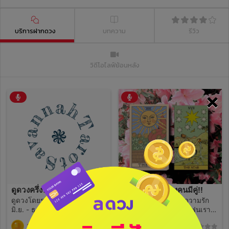
บริการฝากดวง
บทความ
รีวิว
วิดีโอไลฟ์ย้อนหลัง
×
ดูดวงครึ่งปีหลัง ด้วยไพ่ยิปซี
ดวงความรักของคนมีคู่!!
ดูดวงโดยรวมของครึ่งปีหลัง
🌿♥️คำถามคนมีคู่ - ความรัก
มิ.ย. - ธ.ค. 2564 - การงาน -
ตอนนี้เป็นอย่างไร? - แฟนเรา
การเงิน - ความรัก - สุขภาพ -
รักเราจริงมั้ย? - ปัญหาที่เกิด
190
290
(0)
(0)
การเรียน (วัยเรียน) **แถม
ตอนนี้จะแก้ได้มั้ย? - แฟนเรา