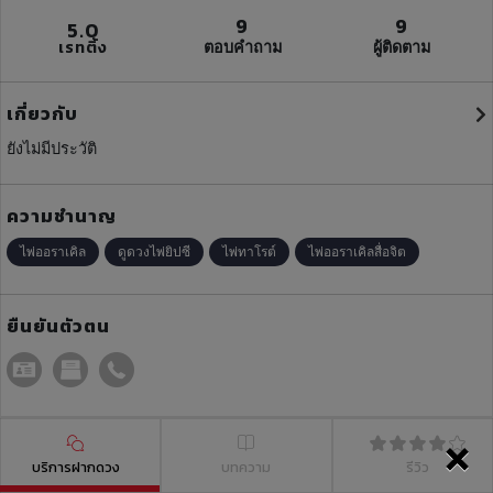
9
9
5.0
เรทติ้ง
ตอบคำถาม
ผู้ติดตาม
เกี่ยวกับ
ยังไม่มีประวัติ
ความชำนาญ
ไพ่ออราเคิล
ดูดวงไพ่ยิปซี
ไพ่ทาโรต์
ไพ่ออราเคิลสื่อจิต
ยืนยันตัวตน
×
บริการฝากดวง
บทความ
รีวิว