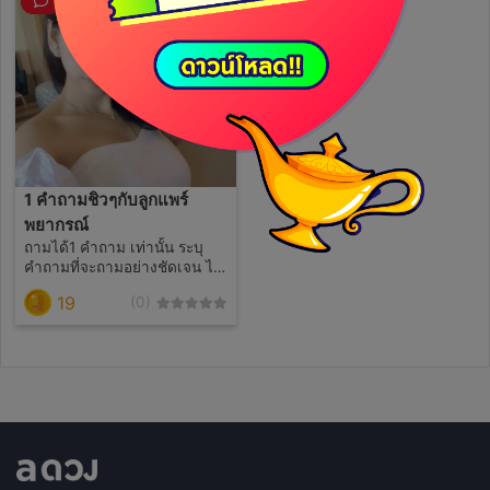
1 คำถามชิวๆกับลูกแพร์
พยากรณ์
ถามได้1 คำถาม เท่านั้น ระบุ
คำถามที่จะถามอย่างชัดเจน ไม่
รับคำถาม แบบกว้างๆ หรือ
19
(0)
คำถาม ผิดศีลธรรมใดๆ ไม่ ตอบ
เรื่อง คนนี้ ใช่คู่แท้ไหม ระบุวัน
เวลาที่จะถาม ระยะเวลา คำถาม
ไม่ควรเกิน2 ปี ถ้าหากไม่ระบุ จะ
ใช้การตอบ แบบช่วง เดือนนั้น
เท่านั้น ตั้งคำถามเช่น ยื่น
เอกสารกู้เงิน ภายใน 10วัน20
วัน หรือ 1-2 เดือน จะผ่านไหม