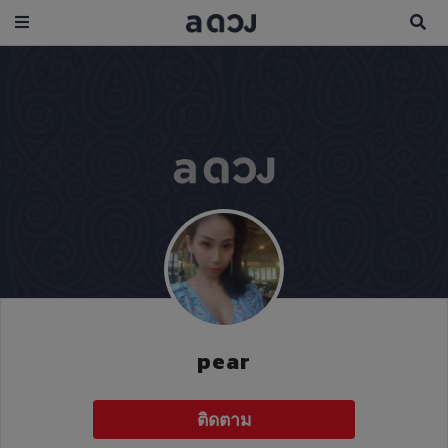
pear
ติดตาม