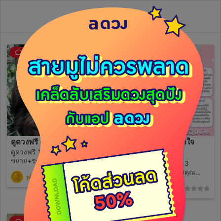
วิดีโอไลฟ์ย้อนหลัง
ดูดวงฟรี คนละ1 คำถาม
ทำนายรักเจาะลึกเปิดใจ
ดูดวงฟรี 1 คำถาม คำถาม + คำ
3คำถามสุดคุ้ม
ขยาย+ระยะเวลา ถามอะไร ระบุ
ดูดวงความรัก เจาะลึก 3
บอกสถาะนะด้วย โสด มีคนคุย
คำถาม เขาคิดอย่างกับคุณ
ฟรี
(7)
พึ่งคบ แฟน แต่งงาน ทำงาน
ความสัมพันธ์คุณและเขาใน
59
บอกด้วย งาน อะไร
(0)
อนาคต สิ่งที่คุณควรทำเพื่อให้
ความสัมพันธ์พัฒนาไปในทางที่
ดี