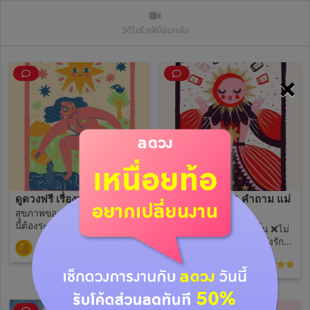
วิดีโอไลฟ์ย้อนหลัง
×
ดูดวงฟรี เรื่องสุขภาพ
ดูดวงความรัก 2 คำถาม แม่
สุขภาพของคุณเป็นอย่างไร ช่วง
นมากๆ
นี้ต้องระวังอะไรบ้าง
ความรัก 2 คำถามเท่านั้น ❌ไม่
เอาคำถามพ่วง เช่น เขายังรัก
ฟรี
(2)
หนูไหมแล้วเมื่อไหร่เขาจะกลับ
19
(10)
❌ไม่เอาคำถาม2พยางค์​ เช่น​
การงาน การเงิน​ ความรัก​
เป็นต้น ❌ไม่ตอบสิ่งลี้ลับที่มอง
ไม่เห็น ❌ไม่ตอบคำถาม