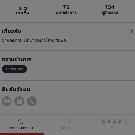
76
104
5.0
เรทติ้ง
ตอบคำถาม
ผู้ติดตาม
เกี่ยวกับ
ฝากติดตาม เป็นกำลังใจให้ด้วยนะคะ
ความชำนาญ
Tarot Card
ยืนยันตัวตน
บริการฝากดวง
บทความ
รีวิว