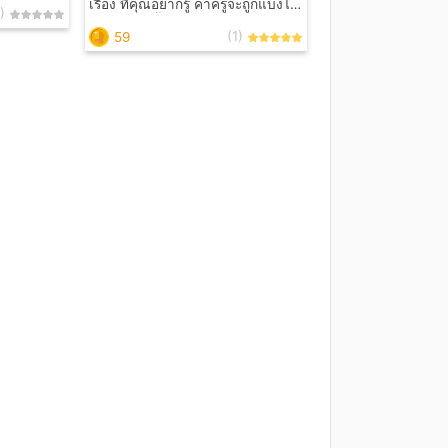
เรื่อง ที่คุณอยากรู้ ค่าครูจะถูกแบ่งไป
)
ทำบุญทุกครั้ง อนุโมทนาบุญร่วมกัน
(1)
59
นะคะ ไม่สะดวกตอบคำถาม ใช่เนื้อคู่
หรือไม่ จะเลิกกันมั้ย