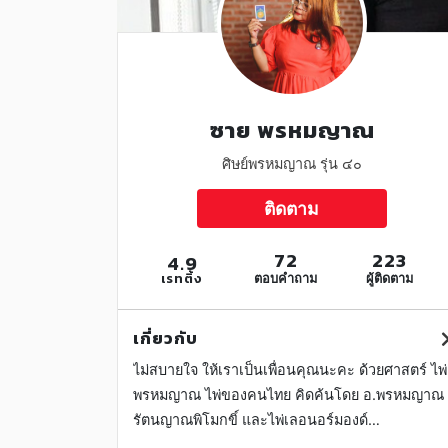
ซาย พรหมญาณ
ศิษย์พรหมญาณ รุ่น ๔๐
ติดตาม
72
223
4.9
เรทติ้ง
ตอบคำถาม
ผู้ติดตาม
เกี่ยวกับ
ไม่สบายใจ ให้เราเป็นเพื่อนคุณนะคะ ด้วยศาสตร์ ไพ่
พรหมญาณ ไพ่ของคนไทย คิดค้นโดย อ.พรหมญาณ
รัตนญาณพิโมกขิ์ และไพ่เลอนอร์มองด์
(Lenormand) ไม่มีอำนาจวิเศษ เป็นเพียงแค่คนอ่าน