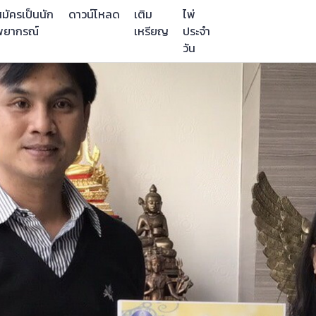
มัครเป็นนัก
ดาวน์โหลด
เติม
ไพ่
พยากรณ์
เหรียญ
ประจำ
วัน