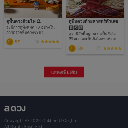
ดูพื้นดวงด้วยไพ่ 🔮
ดูพื้นดวงด้วยศาสตร์ตัวเลข
จะมีการดูทั้งหมด 10 อย่างใน
1️⃣2️⃣3️⃣
การตรวจพื้นดวงชะตา
ดูว่านิสัยพื้นฐานเราเป็นยังไง
1.ตำแหน่งชะตาปัจจุบัน
ชีวิตเราจะเป็นยังไงจากตัวเลข
59
(5)
2.สถานการณ์ที่เกิดขึ้นช่วงนี้
รวมถึงการดูเลขทะเบียนรถที่ใช้
59
3.สิ่งที่หวังในอนาคต
(7)
เบอร์โทรศัพท์ และบ้านเลขที่ ว่า
4.เหตุการณ์ที่เพิ่งผ่านมา 5.พื้น
ควรจะจัดการและวางตัวในการ
ฐานชีวิต 6.อนาคต 7.แนวทาง
ใช้ชีวิตยังไง 🔮 กดดาวให้เค้า
แก้ไข 8.คนรอบข้างคิดยังไงกับ
ด้วยน้า 🥺
เรา 9.ความคิดภายในใจ
แสดงเพิ่มเติม
10.สรุปเหตุการณ์ กดดาวให้เค้า
ด้วยน้า 🥺
Copyright © 2026 Ookbee U Co.,Ltd.
All Rights Reserved.