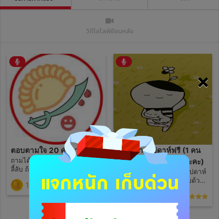
วิดีโอไลฟ์ย้อนหลัง
×
ตอบตามใจ 20 คำถาม
ดูดวงรายสัปดาห์ฟรี (1 คน
ถามได้ทุกเรื่อง ยกเว้นเรื่องสิ่ง
ถามได้อาทิตย์ละครั้งนะคะ)
ลี้ลับ ถ้าเป็นเรื่องสอบหรือโอกาส
เหตุการณ์ที่จะเกิดขึ้นในสัปดาห์
ต่างๆจะตอบเป็น % ขอคำถาม
นี้ ระบุเรื่องที่ต้องการทราบด้วย
190
(0)
ชัดเจน ไม่ซ้ำกัน พร้อมชื่อ วัน/
นะคะ เช่น งาน เงิน ความรัก ขอ
ฟรี
เดือน/ปีเกิด สถานะด้วยค่ะ
(9)
เจาะจงนะคะ ฝากคอมเม้น
ท์+กดดาว เป็นค่าครูและกำลัง
ใจให้แม่หมอด้วยนะคะ ขอบคุณ