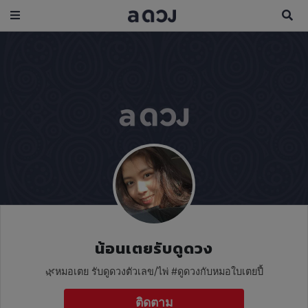
น้อนเตยรับดูดวง
🌿หมอเตย รับดูดวงตัวเลข/ไพ่ #ดูดวงกับหมอใบเตยปี้
ติดตาม