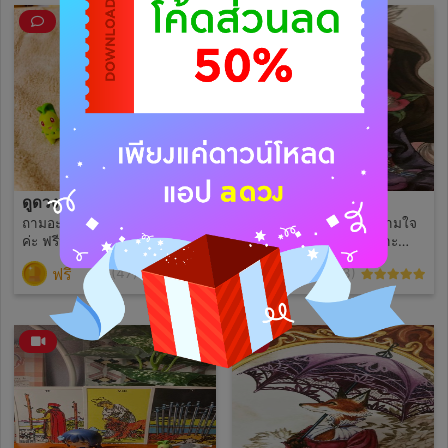
มากๆเลยค่า
ดูดวงฟรี 1 คำถามค่า🔮
ถาม 5 คำถาม 🔮
ถามอะไรก็ได้แบบเฉพาะเจาะจง
ถามอะไรก็ได้ 5 คำถามตามใจ
ค่ะ ฟรีนะคะ ขอรายละเอียด
ลูกดวงค่า ขอคำถามเฉพาะ
อย่าง ชื่อ วัน/เดือน/ปีเกิด ด้วย
เจาะจงนะคะ ห้ามถามซ้อนใน
ฟรี
59
(47)
(3)
น้า ถ้าชอบฝากรีวิว + กดดาวให้
หนึ่งคำถามนะ เช่น เขารู้สึกยัง
แม่หมอด้วยนะคะ 💖
ไง แบบนี้ได้ค่ะ ✅ แต่ถ้ามาแบบ
เขารู้สึกยังไงจะกลับมามั้ย ใน
คำถามเดียว ไม่ได้นะคะ ❌ กด
ดาวให้เค้าด้วยน้า 🥺