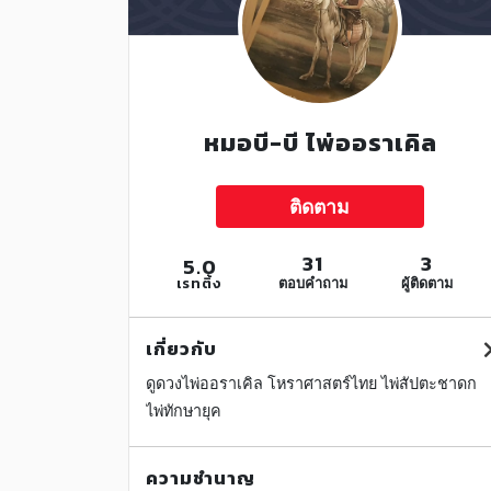
หมอบี-บี ไพ่ออราเคิล
ติดตาม
31
3
5.0
เรทติ้ง
ตอบคำถาม
ผู้ติดตาม
เกี่ยวกับ
ดูดวงไพ่ออราเคิล โหราศาสตร์ไทย ไพ่สัปตะชาดก
ไพ่ทักษายุค
ความชำนาญ