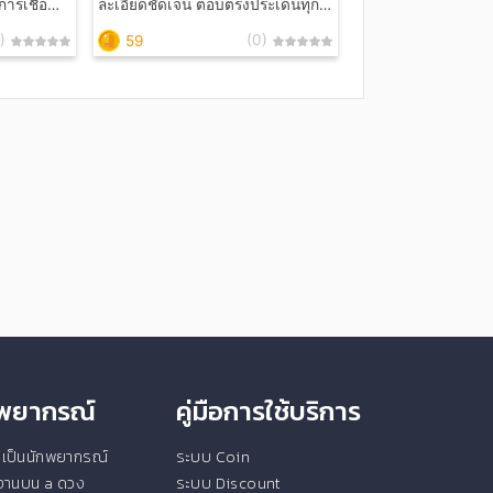
ละเอียดชัดเจน ตอบตรงประเด็นทุกๆ
เร็จมันก็
เรื่อง ความรัก การงานการเงิน เรื่อง
)
(0)
59
เรียน กดบัตรคอน ถามโชคลาภ ช่วย
อุดหนุนกันหน่อยเร็ว ใครดูฟรีแล้ว
สนใจก็ยินดีนะคะ ***ตอบตามคิวนะ
คะ
ักพยากรณ์
คู่มือการใช้บริการ
ยนเป็นนักพยากรณ์
ระบบ Coin
ช้งานบน a ดวง
ระบบ Discount