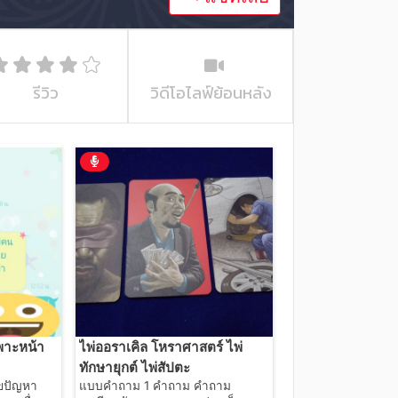
รีวิว
วิดีโอไลฟ์ย้อนหลัง
ฉพาะหน้า
ไพ่ออราเคิล โหราศาสตร์ ไพ่
ทักษายุกต์ ไพ่สัปตะ
ไขปัญหา
แบบคำถาม 1 คำถาม คำถาม