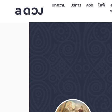
บทความ
บริการ
ควิซ
ไลฟ์
ส