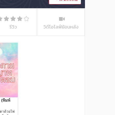
รีวิว
วิดีโอไลฟ์ย้อนหลัง
(พิมพ์
าด้วยไพ่