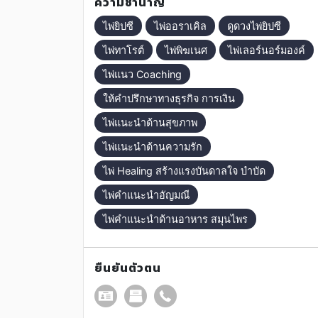
ความชำนาญ
ไพ่ยิปซี
ไพ่ออราเคิล
ดูดวงไพ่ยิปซี
ไพ่ทาโรต์
ไพ่พิฆเนศ
ไพ่เลอร์นอร์มองค์
ไพ่แนว Coaching
ให้คำปรึกษาทางธุรกิจ การเงิน
ไพ่แนะนำด้านสุขภาพ
ไพ่แนะนำด้านความรัก
ไพ่ Healing สร้างแรงบันดาลใจ บำบัด
ไพ่คำแนะนำอัญมณี
ไพ่คำแนะนำด้านอาหาร สมุนไพร
ยืนยันตัวตน