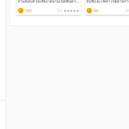
ถามตอบด้วยเสียงโดยไม่เปิดพื้นดวง
ยิปซีและไพ่ทาโร่ต์ด้วยก
ชะตา ให้ลูกค้าถามคำถามที่เตรียม
ทางแชท และส่งหน้าไพ่ให้อ
(0)
(0
190
99
มาภายในเวลา 25 นาที ในแต่ละ
เห็นภาพชัดเจนขึ้น ได้แ
คำถามมีการส่งรูปหน้าไพ่ให้เพื่อ
ปัญหา ครอบคลุมด้านกา
ความชัดเจน แต่ให้ลูกค้าเลือกไพ่เอง
เงิน สุขภาพ โชคลาภ คว
ทางข้อความ ได้รับคำตอบที่ชัดเจน
พร้อมคำแนะนำการแก้ปัญหา ลูกค้า
ได้แนวทางกลับไปคุ้มค่าแน่นอน