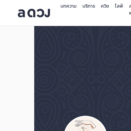
บทความ
บริการ
ควิซ
ไลฟ์
ส