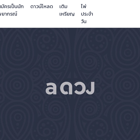
มัครเป็นนัก
ดาวน์โหลด
เติม
ไพ่
พยากรณ์
เหรียญ
ประจำ
วัน