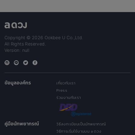
แชทนะคะ 🎈ถ้าถาม
เกิน1คำถาม คำถาม
ละ10เหรียญ ถามได้ทุกเรื่องนะ
คะ 📌ดูฟรีเฉพาะกดใช้บริการ
เท่านั้น เปิดไพ่3ใบในการตอบ
ไม่สามารถตอบได้ทุกคำถาม
บางคำถามขอนุญาติไม่ตอบ
Copyright © 2026 Ookbee U Co.,Ltd.
และถ้าทักแชทส่วนตัวมามีค่าครู
All Rights Reserved.
คะ 📌ว่างแล้วจะมาทยอยตอบ
Version: null
นะคะ
ข้อมูลองค์กร
เกี่ยวกับเรา
Press
ร่วมงานกับเรา
คู่มือนักพยากรณ์
วิธีลงทะเบียนเป็นนักพยากรณ์
วิธีการเริ่มใช้งานบน a ดวง