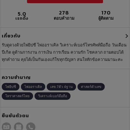
278
170
5.0
เรทติ้ง
ตอบคำถาม
ผู้ติดตาม
เกี่ยวกับ
รับดูดวงด้วยไพ่ยิปซี ไพ่ออราเคิล วิเคราะห์เบอร์โทรศัพท์มือถือ วันเดือน
ปีเกิด ดูด้านการงาน การเงิน การเรียน ความรัก โชคลาภ ถามตอบได้
ทุกคำถาม คุยได้เป็นกันเองแก้ใขทุกปัญหา สนใจทักข้อความมานะคะ
ความชำนาญ
ไพ่ยิปซี
ไพ่ออราเคิล
เลข 7ตัว 4ฐาน
ศาสตร์ตัวเลข
โหราศาสตร์ไทย
วิเคราะห์เบอร์มือถือ
ยืนยันตัวตน