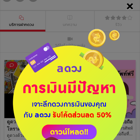
×
บริการฝากดวง
บทความ
รีวิว
วิดีโอไลฟ์ย้อนหลัง
ดูดวงด้วยไพ่ออราเคิล
วิเคราะห์เบอร์โทรศัพท์มือถือ
รับดูดวงวิเคราะห์ เบอร์โทรศัพท์
โหราศาสตร์ไทยและเบอร์
มือถือฟรีนะคะ ว่าเบอร์มือถือที่
ดูดวงด้วย วันเดือนปีเกิด เวลา
โทรศัพท์
ใช้ส่งผลให้เราเป็นคนอย่างไร