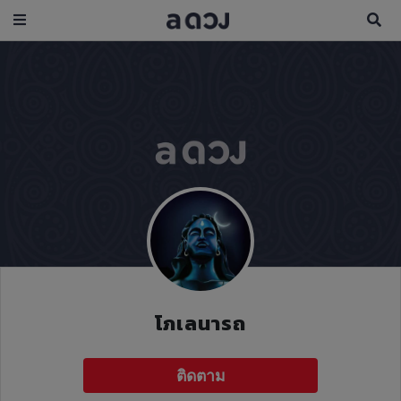
โภเลนารถ
ติดตาม