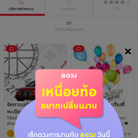
บริการฝากดวง
บทความ
รีวิว
วิดีโอไลฟ์ย้อนหลัง
×
จัดหาเบอร์มือถือและป้าย
ความสำเร็จในปีนี้+เรื่องที่
ทะเบียนรถมงคล เฉพาะคุณ
ต้องระวัง มาดูกันเลย
ใช้หลักโหราศาสตร์ไทยและ
ใช้โหราศาสตร์ไทยและทักษา
🌟
ทักษาพยากรณ์ ราคานี้ไม่รวม
พยากรณ์ในการทำนายครับ ❤
ค่าเบอร์และป้ายทะเบียนนะครับ
99
99
(0)
(0)
🚨