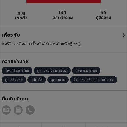
141
55
4.9
เรทติ้ง
ตอบคำถาม
ผู้ติดตาม
เกี่ยวกับ
กดรีวิและติดตามเป็นกำลังใจกันด้วยน้า😊🙏🏻
ความชำนาญ
โหราศาสตร์ไทย
ดูดวงทะเบียนรถยนต์
ทักษาพยากรณ์
ดูเบอร์มงคล
ไพ่ทาโร่
ดูดวงยาม
จัดวางเบอร์ ออกแบบตัวเลข
ยืนยันตัวตน