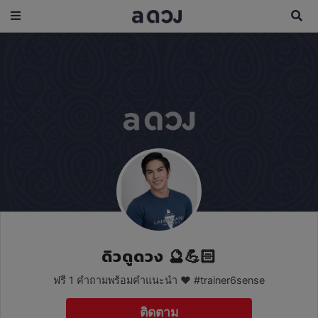
ดิวดูดวง 🔮💪🏻
ฟรี 1 คำถามพร้อมคำแนะนำ ❤ #trainer6sense
ติดตาม