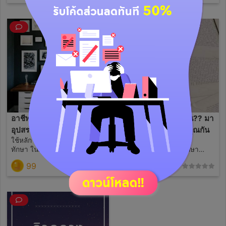
อาชีพไหนที่ใช่คุณ??
คู่ของคุณเป็นแบบไหน?? มา
อุปสรรคศัตรูของคุณคือ
เช็คดวงความรักของคุณกัน
ใช้หลัก โหราศาสตร์ไทย ร่วมกับ
ใช้ศาสตร์การทำนาย
อะไร??
ทักษา ในการพยากรณ์ครับ❤🔮
โหราศาสตร์ไทยและทักษา
พยากรณ์
99
99
(0)
(2)