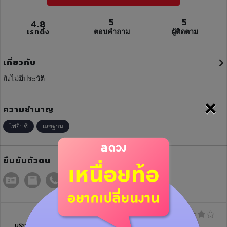
5
5
4.8
เรทติ้ง
ตอบคำถาม
ผู้ติดตาม
เกี่ยวกับ
ยังไม่มีประวัติ
×
ความชำนาญ
ไพ่ยิปซี
เลขฐาน
ยืนยันตัวตน
บริการฝากดวง
บทความ
รีวิว