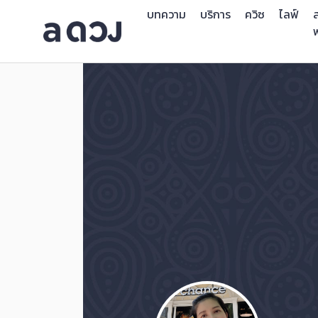
บทความ
บริการ
ควิซ
ไลฟ์
ส