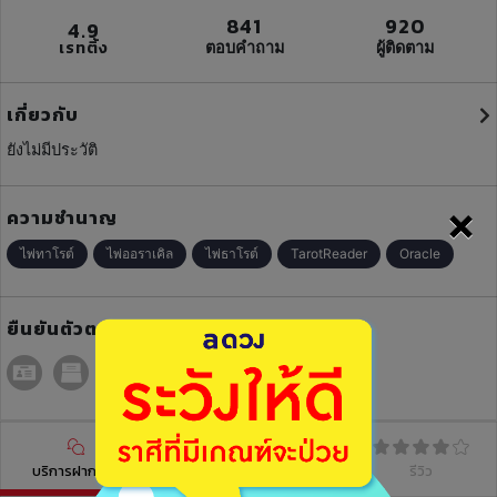
841
920
4.9
เรทติ้ง
ตอบคำถาม
ผู้ติดตาม
เกี่ยวกับ
ยังไม่มีประวัติ
×
ความชำนาญ
ไพ่ทาโรต์
ไพ่ออราเคิล
ไพ่ธาโรต์
TarotReader
Oracle
ยืนยันตัวตน
บริการฝากดวง
บทความ
รีวิว