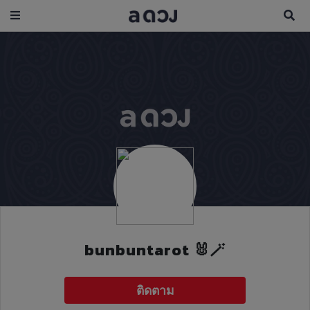
bunbuntarot 🐰🪄
ติดตาม