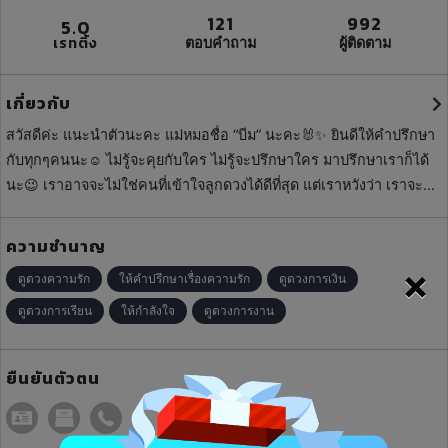
121
992
5.0
เรทติ้ง
ตอบคำถาม
ผู้ติดตาม
เกี่ยวกับ
สวัสดีค่ะ แนะนำตัวนะคะ แม่หมอชื่อ “บีม” นะคะ🐰✨ ยินดีให้คำปรึกษา
กับทุกๆคนนะ☺️ ไม่รู้จะคุยกับใคร ไม่รู้จะปรึกษาใคร มาปรึกษาเราก็ได้
นะ😉 เราอาจจะไม่ใช่คนที่เข้าใจลูกดวงได้ดีที่สุด แต่เราหวังว่า เราจะได้
เป็นที่ระบาย ได้ช่วยให้ทุกๆคนมีกำลังใจนะ🥺 เราจะเป็นให้ได้มากกว่า
หมอดู🔮 นี่คือสิ่งที่เราอยากจะทำ คือ เป็นกำลังใจให้ทุกๆคนเลย🌷🌟 Ig :
ความชำนาญ
bbunbuntarot 👈🏻 ไปติดตามกันได้นะฮะ
×
ดูดวงความรัก
ให้คำปรึกษาเรื่องความรัก
ดูดวงการเงิน
ดูดวงการเรียน
ให้กำลังใจ
ดูดวงการงาน
ยืนยันตัวตน