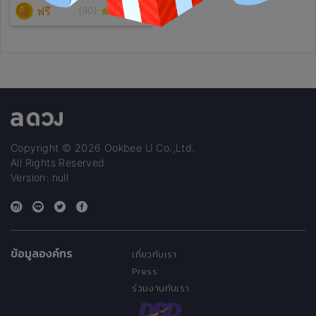
มีคำถาม อยากได้คำแนะนำ
ฟรี
(90)
สามารถถามได้เลย แม่หมอจะ
พยายามตอบให้เร็ว และแม่นยำ
ที่สุดนะคะ ขอบคุณที่ลูกดวงให้
ความไว้วางใจนะคะ🥺✨🌷
Copyright © 2026 Ookbee U Co.,Ltd.
All Rights Reserved.
Version: null
ข้อมูลองค์กร
เกี่ยวกับเรา
Press
ร่วมงานกับเรา