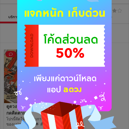
บริการฝากดวง
บทความ
รีวิว
วิดีโอไลฟ์ย้อนหลัง
ดูดวง ฟรี 1 คำถาม สำหรับผู้
กดติดตาม
โปรนี้จัดให้สำหรับการเริ่มดูดวง
ของแม่หมอนะคะ🌟 สำหรับใคร