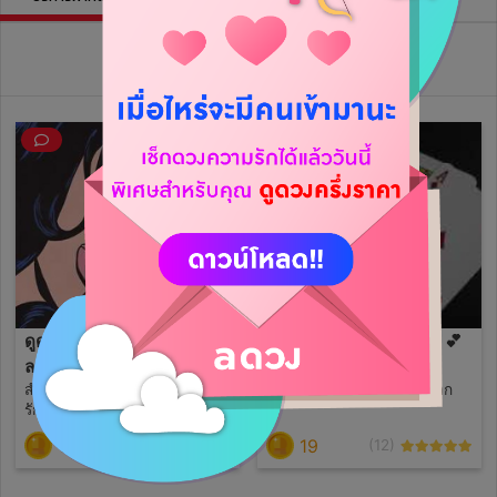
วิดีโอไลฟ์ย้อนหลัง
ดูดวงปัญหาความรัก อย่าง
1 แถม 1 คำถามความรัก 💕
ละเอียด 😭💕
ตอบเร
สำหรับคนที่กำลังมีปัญหาความ
รับดูดวงความรัก ด้วยไพ่ป๊อก
รักความสัมพันธ์ ควรอยู่ต่อหรือ
นำพาตัวเองออกมา
190
19
(0)
(12)