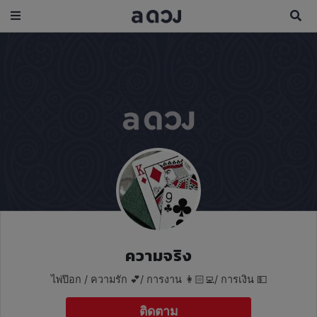
ความจริง
ไพ่ป๊อก / ความรัก 💕/ การงาน 👩🏻‍💻/ การเงิน 💵
ติดตาม