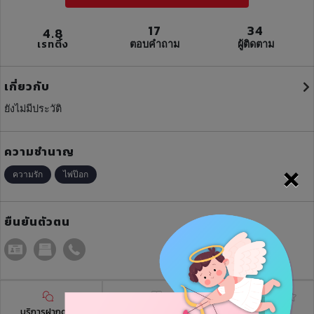
17
34
4.8
เรทติ้ง
ตอบคำถาม
ผู้ติดตาม
เกี่ยวกับ
ยังไม่มีประวัติ
ความชำนาญ
×
ความรัก
ไพ่ป๊อก
ยืนยันตัวตน
บริการฝากดวง
บทความ
รีวิว