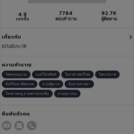
7764
92.7K
4.9
เรทติ้ง
ตอบคำถาม
ผู้ติดตาม
เกี่ยวกับ
ยังไม่มีประวัติ
ความชำนาญ
ไพ่พรหมญาณ
เบอร์โทรศัพท์
โหราศาสตร์ไทย
ไพ่นาคราช
คัมภีร์มหาสัตตเลข
ยามอัฐกาล
จับยามสามตา
โหรทายหนู ยามพรายกระซิบ
ยามอุบากอง
ยืนยันตัวตน