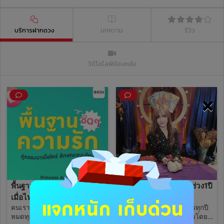
บริการฝากดวง
บทความ
รีวิว
วิดีโอไลฟ์ย้อนหลัง
×
พื้นฐานความรัก คู่ครองมา
เช็คดวงตามดาวจรในช่วง1ปี
เมื่อไหร่ลักษณะแบบไหน
อย่างละเอียด
คนเราเกิดมามีคู่ครองหรือคนรัก
🌟แนะนำว่าให้เช็คดาวจรทุกปี
ชัดๆ
หมดทุกคน อยู่ที่ว่าเราจะเจอคน
หลังวันเกิด เจาะลึกดาวจรโดย