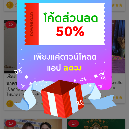
แบบไหนในชีวิต คู่เวรคู่กรรม
อิงจากพื้นดวง ว่าในระยะนี้ต้อง
590
390
(452)
(239)
คู่บุญคู่วาสนา ลักษณะเนื้อคู่เป็น
เจออะไรบ้าง มีปัญหาอะไรบ้าง
คนแบบไหน เจอตอนไหน เจอ
ควรระมัดระวังเรื่องใดบ้าง รู้
เมื่อไหร่ ต้องการแค่วันเดือนปี
ก่อนตั้งรับก่อน สบายใจก่อน ไม่
และเวลาเกิดของตัวเราเอง ใช้
ต้องมานั่งเครียด คิดมาก 👉
คัมภีร์มหาสัตเลขและ
สามารถถามคำถามได้ฟรีอีก 3
โหราศาสตร์ไทยในการทำนาย
คำถาม ที่ต้องการทราบเป็น
⭐หลังจากกดซื้อบริการนี้
พิเศษ เพียงบอกวันเดือนปีและ
สามารถถามคำถามฟรีได้อีก 3
เวลาเกิดเท่านั้น 💗ไม่ตอบเนื้อคู่
คำถาม 🔮รับคำตอบให้ได้ เวลา
อยากรู้มีบริการ590เหรียญค่ะ
ให้ดาวและคอมเมนท์คิดดีๆ
⭐รับคำตอบให้ได้ เวลาให้ดาว
ความรักไม่ดีก็คือไม่ดี ไม่ขายฝัน
และคอมเมนท์คิดดีๆ ดวงไม่ดีก็
ความรักคือเรื่องละเอียดอ่อน
เปลี่ยนวันเดือนปีเกิดเองค่ะ
ต้องเข้มแข็ง
เพราะตอบตามวันเดือนปีเกิด
คุณ
เช็คดวงชะตา10ใบไพ่
อาชีพที่เหมาะกับตัวเรา
เพียงบอกวันเดือนปีและเวลาเกิด
นาคราช
เราจะรู้ทันทีว่าคุณควรเรียน
เช็คดวงโดยละเอียดช่วงนี้ด้วย
คณะไหน ทำงานอะไร ถึงจะ
ไพ่นาคราช10ใบ 🌟การเงิน 🌟
290
(108)
เหมาะตามพื้นดวง เลือกเดินทาง
การงาน 🌟ความรัก(บอกสถานะ
390
ผิดชีวิตพังและเสียเวลา ⭐รับคำ
(19)
ด้วย) 🌟สุขภาพ 🔮สามารถถาม
ตอบให้ได้ รับไม่ได้ก็ไม่ต้องมาดู
คำถามเพิ่มได้1คำถาม 💗ไม่
จะให้ดาวและคอมเมนท์คิดดีๆ
ตอบเนื้อคู่ อยากรู้มี
ดวงไม่ดีก็เปลี่ยนวันเดือนปีเกิด
บริการ590เหรียญค่ะ
เองค่ะ เพราะตอบตามวันเดือนปี