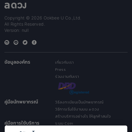
ออกมาแบบนี้ 1.คนเก่าจะกลับมา
ไหม 2.เขารู้สึกยังไงกับเราตอน
นี้ 💗ไม่ตอบเนื้อคู่ อยากรู้มี
Copyright © 2026 Ookbee U Co.,Ltd.
บริการ590เหรียญค่ะ
All Rights Reserved.
Version: null
ข้อมูลองค์กร
เกี่ยวกับเรา
Press
ร่วมงานกับเรา
คู่มือนักพยากรณ์
วิธีลงทะเบียนเป็นนักพยากรณ์
วิธีการเริ่มใช้งานบน a ดวง
สร้างบริการอย่างไร ให้ลูกค้าสนใจ
คู่มือการใช้บริการ
ระบบ Coin
ระบบ Discount