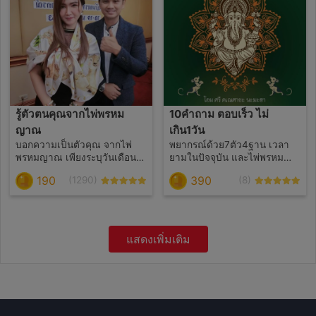
เกิดคุณ
รู้ตัวตนคุณจากไพ่พรหม
10คำถาม ตอบเร็ว ไม่
ญาณ
เกิน1วัน
บอกความเป็นตัวคุณ จากไพ่
พยากรณ์ด้วย7ตัว4ฐาน เวลา
พรหมญาณ เพียงระบุวันเดือนปี
ยามในปัจจุบัน และไพ่พรหม
และเวลาเกิด ตอบจากไพ่พรหม
ญาณ ว่าจะเป็นไปในทิศทาง
190
390
(1290)
(8)
ญาณ4ใบ 💢สามารถถาม
ไหน สิ่งที่ต้องเจอและสิ่งที่คิดจะ
คำถามได้อีก 1 คำถาม💢 ⭐ไม่
ใช่แบบที่เราคิดไหม ควรทำตัว
ถามซ้อนคำถาม เช่น เขาจะกลับ
หรือวางตัวอย่างไร รู้ก่อนมีสติ
มาไหมและเขาจะกลับมาเมื่อ
ก่อน หาทางออกได้ก่อน
ไหร่ แบบนี้เรียก 2 คำถาม //
คำถาม10คำถาม ให้ชัดเจน
แสดงเพิ่มเติม
ความรัก โสด ไม่โสด มีคนคุย
พร้อมวันเดือนปีเกิดและเวลา
ระบุด้วย 💗ไม่ตอบเนื้อคู่ อยากรู้
เกิดให้ชัดเจน ไม่ถามซ้อน
มีบริการ590เหรียญค่ะ
คำถาม ให้ถามแยกเป็นข้อๆให้
ชัดเจน เช่น 🎀คนเก่าจะกลับมา
ไหม เขารู้สึกยังไงกับเราตอนนี้
ไม่นับเป็น1คำถาม ให้ถามแยก