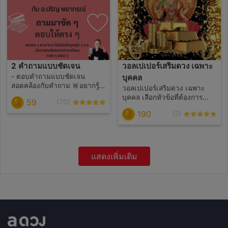
2 คำถามแบบชัดเจน
วอลเปเปอร์เสริมดวง เฉพาะ
- ตอบคำถามแบบชัดเจน
บุคคล
สอดคล้องกับคำถาม 🚨อยากรู้
วอลเปเปอร์เสริมดวง เฉพาะ
ละเอียด คำถามต้องละเอียด -
บุคคล เลือกหัวข้อที่ต้องการ
59
(70)
ไม่ตอบคำถามแตกแยก, ผิดศีล
เสริม 1 เรื่อง การงาน, การเงิน,
190
ธรรม, เรื่องบุคคลที่ 3 ขอตอบ
(2)
ความรัก, การเรียน, สุขภาพ,
ตามเหมาะสม - ไม่ตอบเนื้อคู่, คู่
ผู้ใหญ่เมตตา พร้อมเคล็ดลับ
สมพงษ์ - ไม่ตอบคำถาม 2
เสริมดวงในเรื่องนั้น ๆ (รอคิว 1-
พยางค์ / ภาพรวม / ภาพกว้าง /
3วัน)
ดวงประจำวัน, ดวงประจำเดือน,
แสดงเพิ่มเติม
ดวงประจำปี