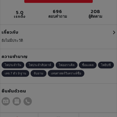
696
208
5.0
เรทติ้ง
ตอบคำถาม
ผู้ติดตาม
เกี่ยวกับ
ยังไม่มีประวัติ
ความชำนาญ
ไพ่ประจำวัน
ไพ่ประจำสัปดาห์
ไพ่ออราเคิล
ชื่อมงคล
ไพ่ยิปซี
เลข 7 ตัว 9 ฐาน
จับยาม
เลขศาสตร์วิเคราะห์ชื่อ
ยืนยันตัวตน