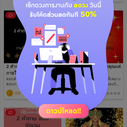
แน่นอน
ดวงคู่มีปัญหาจะแจ้งให้ทราบ
❌บริการนี้ไม่ใช่บริการตอบ
คำถาม ดังนั้น ไม่ต้องถามอะไร
มานะคะ ☀️ตอบเฉพาะท่านที่
อายุ 18 ปีบริบูรณ์ขึ้นไป ☀️ขอ
ข้อมูลครบถ้วนนะคะ
2 คำถามแบบด่วนตอบ
อาชีพนี้จะส่งเสริมชีวิตคุณแค่
ภายใน 24 ชม.
ไหน
ตอบคำถาม 2 คำถาม แบบด่วน
คำแนะนำเกี่ยวกับอาชีพที่เหมาะ
ตอบภายใน 24 ชม. ถามให้ชัด
สมตามดวงชะตา สอดคลองกับ
ตอบให้เคลียร์ ตอบชัดเจน
ความชอบ ความสามารถ
99
190
(3)
(1)
สอดคล้องกับคำถามที่ตั้งมา (ไม่
ศักยภาพ ของเจ้าชะตา ให้
ตอบภาพกว้าง ภาพรวม ดวง
สามารถทำได้จริง ๆ
รายสัปดาห์ รายปักษ์ รายเดือน
รายปี)