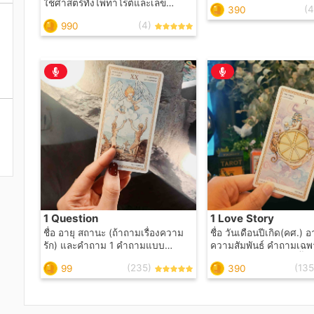
ใช้ศาสตร์ทั้งไพ่ทาโร่ต์และเลข
(4
390
(Numerology) คุณจะทรา
จ
ศาสตร์ในการคำนวณ ซึ่งจะตอบ
ของตัวคุณ ซึ่งเป็นกุญแ
(4)
990
โจทย์ตั้งแต่เรื่องลักษณะนิสัยส่วนตัว
การเลือกตัวเลข วันเดือนป
อาชีพการงาน แนวทางการใช้ชีวิต
ในชิวิต เบอร์ที่คุณใช้ในปั
เฉพาะคุณ อะไรคือซึ่งที่คอยสนับสนุน
เบอร์มงคลต่างๆ แท้จริง
ชีวิต หรืออุปสรรคสำคัญที่คุณจะต้อง
กับตัวคุณหรือไม่ KTXTA
ระวัง คู่ครองและความรัก ลักษณะ
ตอบ ...
ถิ่นฐานที่อยู่อาศัยที่เหมาะสม เลข
เบอร์โทรศัพท์ ทะเบียนรถที่ควรมีหรือ
ควรระวัง และ Key Message สำคัญ
ที่คุณเท่านั้นจะได้รู้ ทั้งหมดนี้รวมอยู่
ในคลิปเดียว
1 Question
1 Love Story
ชื่อ อายุ สถานะ (ถ้าถามเรื่องความ
ชื่อ วันเดือนปีเกิด(คศ.) อายุ ส
รัก) และคำถาม 1 คำถามแบบ
ความสัมพันธ์ คำถามเฉพ
เจาะจง ชัดเจนตรงประเด็น กำหนด
เกี่ยวกับความสัมพันธ์นี้ 3 
(235)
(135
99
390
ระยะเวลาแน่ชัด เพื่อให้ได้คำตอบที่
งดตอบเรื่องเนื้อคู่ , ผิดศี
เคลียร์ที่สุด **งดตอบเรื่องเนื้อคู่ และ
สิ่งลี้ลับค่ะ ** **งดรับคำถามที่กว้าง
มาก เช่น เช็คดวงครึ่งปี พื้นดวง**