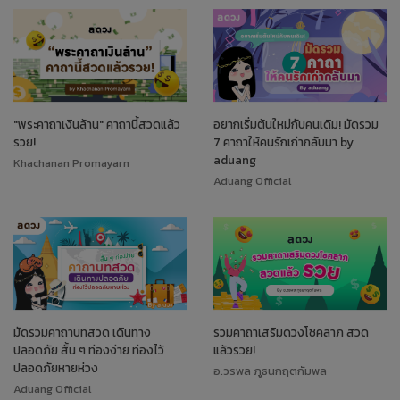
"พระคาถาเงินล้าน" คาถานี้สวดแล้ว
อยากเริ่มต้นใหม่กับคนเดิม! มัดรวม
รวย!
7 คาถาให้คนรักเก่ากลับมา by
aduang
Khachanan Promayarn
Aduang Official
มัดรวมคาถาบทสวด เดินทาง
รวมคาถาเสริมดวงโชคลาภ สวด
ปลอดภัย สั้น ๆ ท่องง่าย ท่องไว้
แล้วรวย!
ปลอดภัยหายห่วง
อ.วรพล ภูธนกฤตกัมพล
Aduang Official