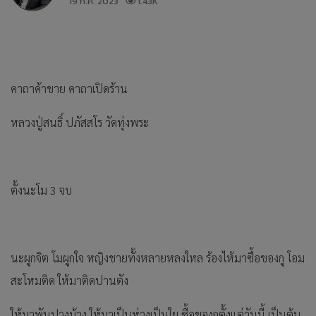
19 ก.ค. 2023
1.43K
คาถาค้าขาย คาถาเปิดร้าน
หลวงปู่สนธิ์ ปภัสสโร วัดทุ่งพระ
ตั้งนะโม 3 จบ
นะผูกจิต โมผูกใจ หญิงชายทั้งหลายหลงใหล ร้องไห้มาซื้อของกู โอม
สะโหมติด ให้มาติดปานตัง
ให้มาพันปางบ้วง ให้มาเป็นห่วงเป็นใย ซื้อของกูตั้งแต่วันนี้ เป็นต้น