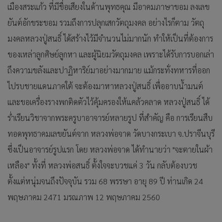
เมืองสระแก้ว ที่มีชื่อเสียงในด้านพุทธคุณ มีอาคมภาษาขอม ลงเลข
ยันต์อักขระขอม รวมถึงการปลุกเสกวัตถุมงคล อย่างไรก็ตาม วัตถุ
มงคลหลวงปู่สนธิ์ ได้สร้างไว้มีจำนวนไม่มากนัก ทำให้เป็นที่ต้องการ
ของเหล่าลูกศิษย์ลูกหา และผู้นิยมวัตถุมงคล เพราะได้รับการบอกเล่า
ถึงความขลังและปาฏิหาริย์มาอย่างมากมาย แม้กระทั่งทหารที่ออก
ไปรบชายแดนภาคใต้ จะต้องมาหาหลวงปู่สนธิ์ เพื่ออาบน้ำมนต์
และขอเครื่องรางพกติดตัวไว้คุ้มครองให้แคล้วคลาด หลวงปู่สนธิ์ ได้
ร่ำเรียนวิชาจากพระครูบาอาจารย์หลายรูป ที่สำคัญ คือ การเรียนสืบ
ทอดพุทธาคมเลขยันต์จาก หลวงพ่อจาด วัดบางกระเบา จ.ปราจีนบุรี
ซึ่งเป็นอาจารย์รูปแรก โดย หลวงพ่อจาด ได้ทำนายว่า "จะตายในผ้า
เหลือง" ทั้งที่ หลวงพ่อสนธิ์ ตั้งใจจะบวชแค่ 3 วัน กลับต้องบวช
ตั้งแต่หนุ่มจนถึงปัจจุบัน รวม 68 พรรษา อายุ 89 ปี ท่านเกิด 24
พฤษภาคม 2471 มรณภาพ 12 พฤษภาคม 2560