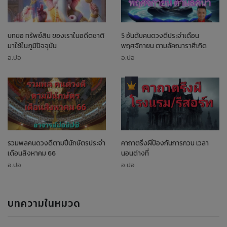
บทขอ ทรัพย์สิน ของเราในอดีตชาติ
5 อันดับคนดวงดีประจำเดือน
มาใช้ในภูมิปัจจุบัน
พฤศจิกายน ตามลัคณาราศีเกิด
อ.ปอ
อ.ปอ
รวมพลคนดวงดีตามปีนักษัตรประจำ
คาถาตรึงผีป้องกันการกวน เวลา
เดือนสิงหาคม 66
นอนต่างที่
อ.ปอ
อ.ปอ
บทความในหมวด