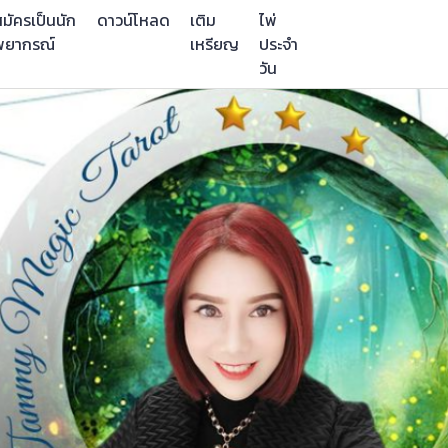
มัครเป็นนัก
ดาวน์โหลด
เติม
ไพ่
พยากรณ์
เหรียญ
ประจำ
วัน