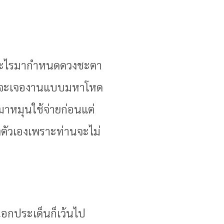
นะ
ให้อะไรมากำหนดดวงชะตา
อน จะเจองานแบบมหาโหด
าหมุนใช้จ่ายก่อนแต่
้างตัวเองเพราะท่านจะไม่
งนอกประเด็นก็เว้นไป