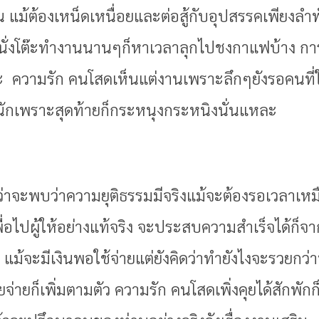
้น แม้ต้องเหน็ดเหนื่อยและต่อสู้กับอุปสรรคเพียงลำ
นั่งโต๊ะทำงานนานๆก็หาเวลาลุกไปชงกาแฟบ้าง การเ
 ความรัก คนโสดเห็นแต่งานเพราะลึกๆยังรอคนที่ใช่
นักเพราะสุดท้ายก็กระหนุงกระหนิงนั่นแหละ
้กว่าจะพบว่าความยุติธรรมมีจริงแม้จะต้องรอเวลาเ
พื่อไปผู้ให้อย่างแท้จริง จะประสบความสำเร็จได้ก
 แม้จะมีเงินพอใช้จ่ายแต่ยังคิดว่าทำยังไงจะรวยกว
จ่ายก็เพิ่มตามตัว ความรัก คนโสดเพิ่งคุยได้สักพักก