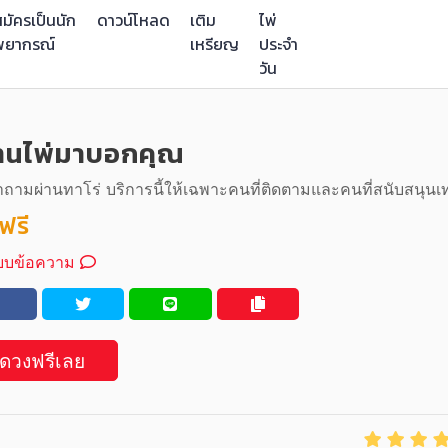
มัครเป็นนัก
ดาวน์โหลด
เติม
ไพ่
พยากรณ์
เหรียญ
ประจำ
วัน
านไพ่มาบอกคุณ
ามผ่านทาโร่ บริการนี้ให้เฉพาะคนที่ติดตามและคนที่สนับสนุนเท่
ฟรี
บบข้อความ
ูดวงฟรีเลย