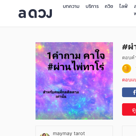
บทความ
บริการ
ควิซ
ไลฟ์
ส
#ผ่
ตอบคำถ
ตอบแ
ด
maymay tarot