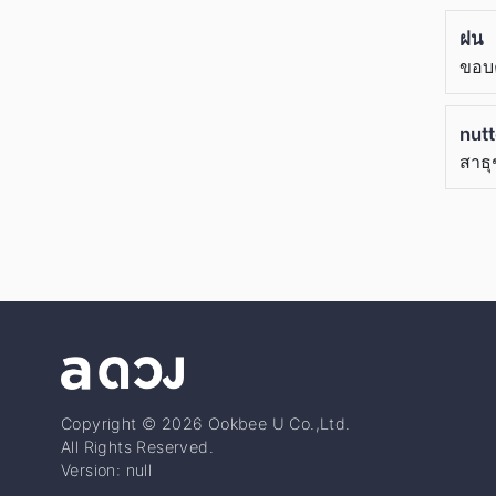
ฝน
ขอบ
nut
สาธ
Copyright © 2026 Ookbee U Co.,Ltd.
All Rights Reserved.
Version: null